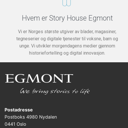
Hvem er Story House Egmont
Vi er Norges største utgiver av blader, magasiner,
tegneserier og digitale tjenester til voksne, barn og
unge. Vi utvikler morgendagens medier gjennom
historiefortelling og digital innovasjon.
Postadresse
Postboks 4980 Nydalen
0441 Oslo